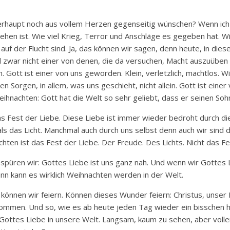
rhaupt noch aus vollem Herzen gegenseitig wünschen? Wenn ich 
ehen ist. Wie viel Krieg, Terror und Anschläge es gegeben hat. Wie
uf der Flucht sind. Ja, das können wir sagen, denn heute, in diese
zwar nicht einer von denen, die da versuchen, Macht auszuüben
. Gott ist einer von uns geworden. Klein, verletzlich, machtlos. Wi
ren Sorgen, in allem, was uns geschieht, nicht allein. Gott ist ein
eihnachten: Gott hat die Welt so sehr geliebt, dass er seinen Sohn
as Fest der Liebe. Diese Liebe ist immer wieder bedroht durch di
als das Licht. Manchmal auch durch uns selbst denn auch wir sind 
en ist das Fest der Liebe. Der Freude. Des Lichts. Nicht das Fes
spüren wir: Gottes Liebe ist uns ganz nah. Und wenn wir Gottes
ann kann es wirklich Weihnachten werden in der Welt.
 können wir feiern. Können dieses Wunder feiern: Christus, unser Re
ekommen. Und so, wie es ab heute jeden Tag wieder ein bisschen h
Gottes Liebe in unsere Welt. Langsam, kaum zu sehen, aber volle