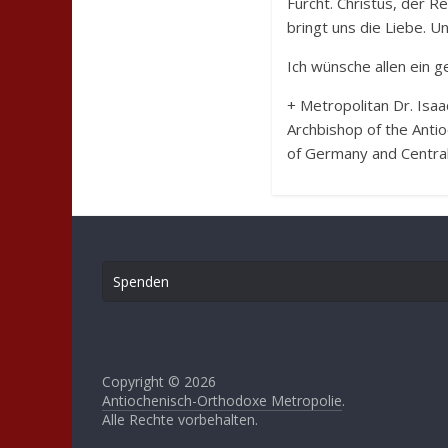
Furcht. Christus, der Ret
bringt uns die Liebe. U
Ich wünsche allen ein g
+ Metropolitan Dr. Isaa
Archbishop of the Anti
of Germany and Centra
Spenden
Copyright © 2026
Antiochenisch-Orthodoxe Metropolie
.
Alle Rechte vorbehalten.