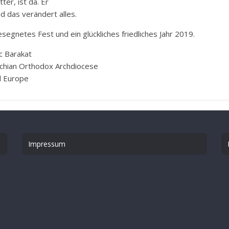
ter, ist da. Er
nd das verändert alles.
esegnetes Fest und ein glückliches friedliches Jahr 2019.
c Barakat
ochian Orthodox Archdiocese
l Europe
Impressum