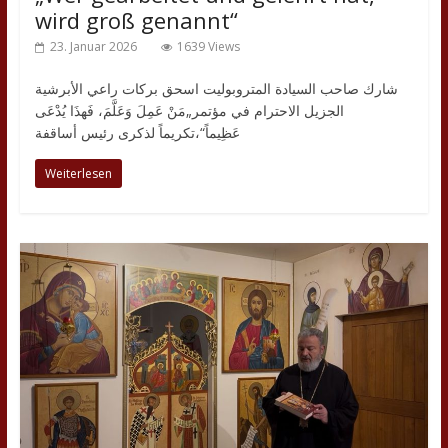
wird groß genannt“
23. Januar 2026
1639 Views
شارك صاحب السيادة المتروبوليت اسحق بركات راعي الأبرشية
الجزيل الاحترام في مؤتمر„مَنْ عَمِلَ وَعَلَّمَ، فَهذَا يُدْعَى
عَظِيماً“،تكريماً لذكرى رئيس أساقفة
Weiterlesen