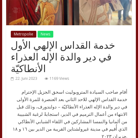
Metropolie
News
خدمة القداس الإلهي الأول
في دير والدة الإله العذراء
الأنطاكيّة
22. Juni 2023
1169 Views
أقام صاحب السيادة المتروبوليت اسحق الجزيل الإحترام
خدمة القداس الإلهي للاحد الثاني بعد العنصرة للمرة الأولى
في دير والدة الإله العذراء الأنطاكيّة – دولندورف، وذلك قبل
الانتهاء من أعمال الترميم في الدير، استجابةً لرغبة الشبيبة
من ألمانيا والنمسا المشاركين في اللقاء الشبابي الأنطاكي
الذي أُقيم في مدينة غيرولشتاين القريبة من الدير بين ١٦ و ١٨
حزيران ٢٠٢٣.