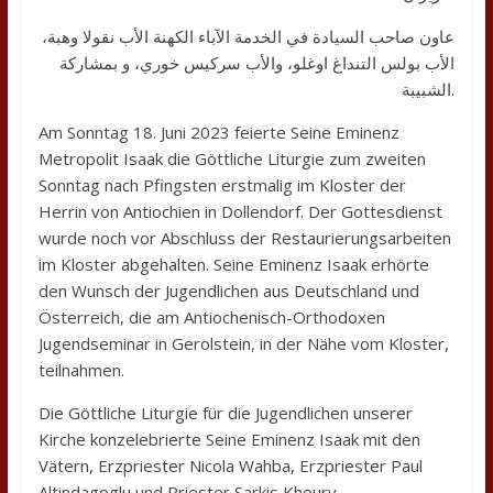
عاون صاحب السيادة في الخدمة الآباء الكهنة الأب نقولا وهبة،
الأب بولس التنداغ اوغلو، والأب سركيس خوري، و بمشاركة
الشبيبة.
Am Sonntag 18. Juni 2023 feierte Seine Eminenz
Metropolit Isaak die Göttliche Liturgie zum zweiten
Sonntag nach Pfingsten erstmalig im Kloster der
Herrin von Antiochien in Dollendorf. Der Gottesdienst
wurde noch vor Abschluss der Restaurierungsarbeiten
im Kloster abgehalten. Seine Eminenz Isaak erhörte
den Wunsch der Jugendlichen aus Deutschland und
Österreich, die am Antiochenisch-Orthodoxen
Jugendseminar in Gerolstein, in der Nähe vom Kloster,
teilnahmen.
Die Göttliche Liturgie für die Jugendlichen unserer
Kirche konzelebrierte Seine Eminenz Isaak mit den
Vätern, Erzpriester Nicola Wahba, Erzpriester Paul
Altindagoglu und Priester Sarkis Khoury.