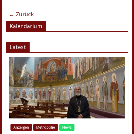
← Zurück
Kalendarium
Latest
Anzeigen
Metropolie
News