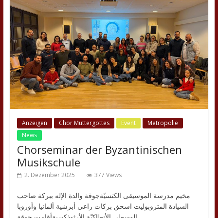
Anzeigen
Chor Muttergottes
Event
Metropolie
News
Chorseminar der Byzantinischen
Musikschule
2. Dezember 2025
377 Views
مخيم مدرسة الموسيقى الكنسيّةجوقة والدة الإله ببركة صاحب
السيادة المتروبوليت اسحق بركات راعي أبرشية ألمانيا وأوروبا
الوسطى الأنطاكيّة الأرثوذكسيةأقامت جوقة